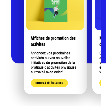
Affiches de promotion des
Mod
activités
d’in
Annoncez vos prochaines
Ça y
activités ou vos nouvelles
acti
initiatives de promotion de la
voul
pratique d’activités physiques
empl
au travail avec éclat!
votr
OUTILS À TÉLÉCHARGER
O