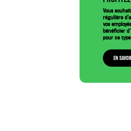
Vous souhait
régulière d’
vos employé
bénéficier d
pour ce typ
EN SAVOI