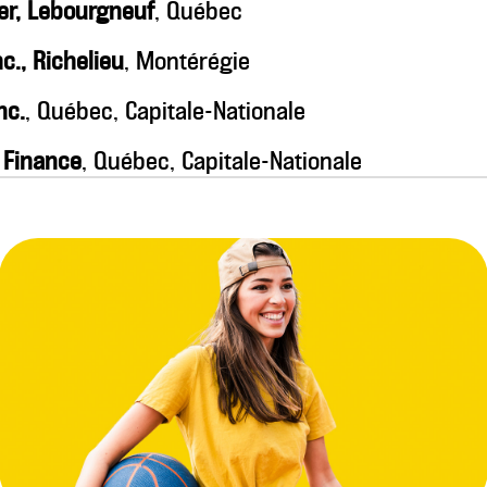
r, Lebourgneuf
, Québec
c., Richelieu
, Montérégie
nc.
, Québec, Capitale-Nationale
 Finance
, Québec, Capitale-Nationale
, Montréal
u Décor
, Rimouski, Bas-St-Laurent
an MARCOUX cuisine et mobilier design
, Beauce (S
ère-Appalaches
 NordFab
, Repentigny, Lanaudière
ille Soucy inc.
, Drummondville, Centre-du-Québ