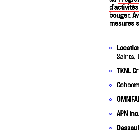
d’activité
bouger. Av
mesures sa
Locatio
Saints,
TKNL Cr
Coboo
OMNIFA
APN inc
Dassaul