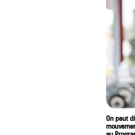
On peut di
mouvement
au
Progra