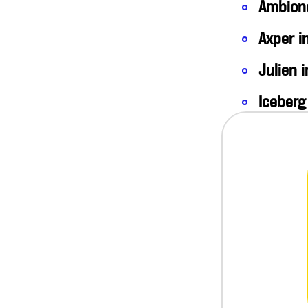
Ambione
Axper in
Julien i
Iceberg
Jakarto
Beaulie
Christi
Chaudi
Groupe
Portefeu