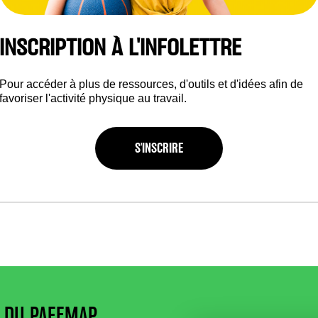
 Électrique inc.
, Saint-Cyrille-de-Wendover, Cent
INSCRIPTION À L'INFOLETTRE
 Charles-Lemoyne
, Longueuil et Saint-Lambert, 
Pour accéder à plus de ressources, d'outils et d'idées afin de
 Global Excel
, Sherbrooke, Estrie
favoriser l'activité physique au travail.
h Communications
, Montréal
S'INSCRIRE
ues GPR inc.
, Saint-Félix-de-Valois, Lanaudière
Z DU PAFEMAP