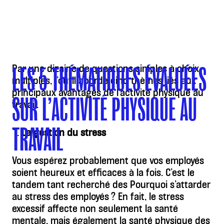
Par une dizaine de questions simples à choix
LES 5 THÉMATIQUES ÉVALUÉES
multiples, l’outil aborde cinq thèmes liés aux
principaux avantages de l’activité physique au
SUR L’ACTIVITÉ PHYSIQUE AU
travail.
TRAVAIL
1.
La gestion du stress
Vous espérez probablement que vos employés
soient heureux et efficaces à la fois. C’est le
tandem tant recherché des Pourquoi s’attarder
au stress des employés ? En fait, le stress
excessif affecte non seulement la santé
mentale, mais également la santé physique des